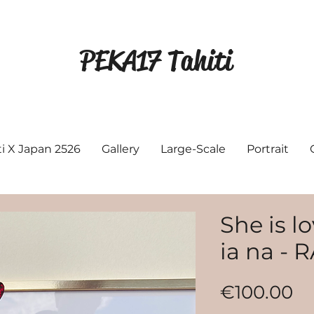
PEKA17 Tahiti
ti X Japan 2526
Gallery
Large-Scale
Portrait
She is l
ia na - 
Pr
€100.00