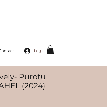
Log in
Contact
ovely- Purotu
RAHEL (2024)
ice