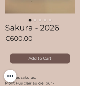
Sakura - 2026
Price
€600.00
Add to Cart
Sous les sakuras,
Mont Fuji clair au ciel pur -
le Japon rêvé.
Beneath the sakuras,
Mount Fuji clear in the pure sky -
the Japan of dreams.