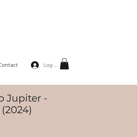
Log in
Contact
o Jupiter -
 (2024)
ice