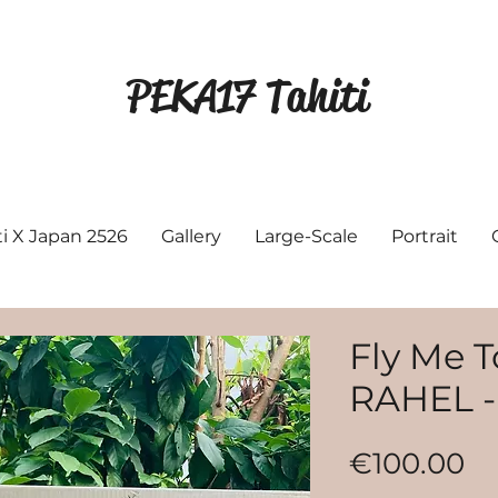
PEKA17 Tahiti
ti X Japan 2526
Gallery
Large-Scale
Portrait
Fly Me T
RAHEL -
Pr
€100.00