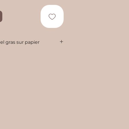
el gras sur papier
40 cm avec cadre
uisition sans le cadre- nous