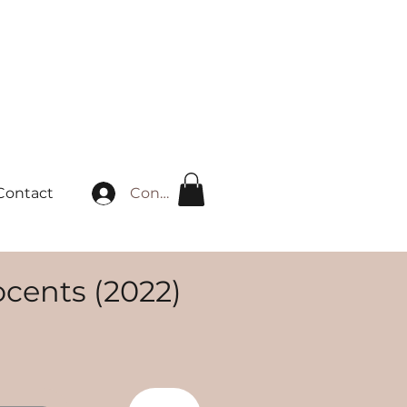
Connexion
Contact
cents (2022)
rix