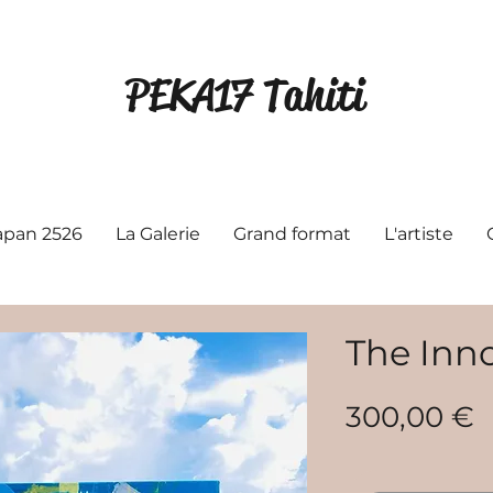
PEKA17 Tahiti
Japan 2526
La Galerie
Grand format
L'artiste
The Inno
P
300,00 €