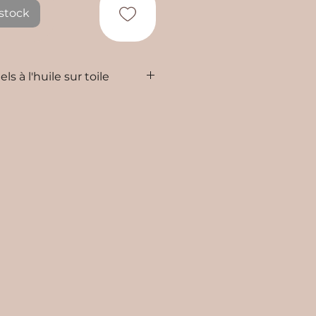
stock
ls à l'huile sur toile
73 cm
oché