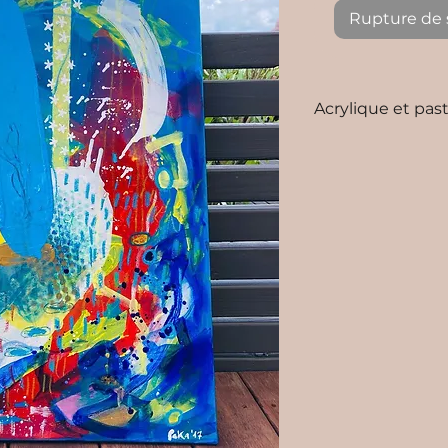
Rupture de 
Acrylique et paste
dimensions 60x
sans cadre
prêt à être accr