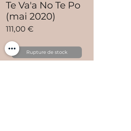
Te Va'a No Te Po
(mai 2020)
Prix
111,00 €
Rupture de stock
acrylique sur toile
dimensions 60x60 cm
encadrement caisse américaine
tarif en cfp: 11.111
​Email :
peka17tahiti@gmail.com