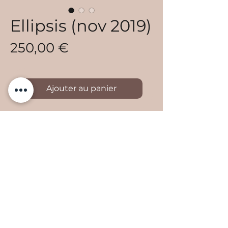
Ellipsis (nov 2019)
Prix
250,00 €
Ajouter au panier
Acrylique sur pae'ore (pandanus
séché) et toile
dimensions 80x80 cm
tarif en cfp: 11.111
​Email :
peka17tahiti@gmail.com